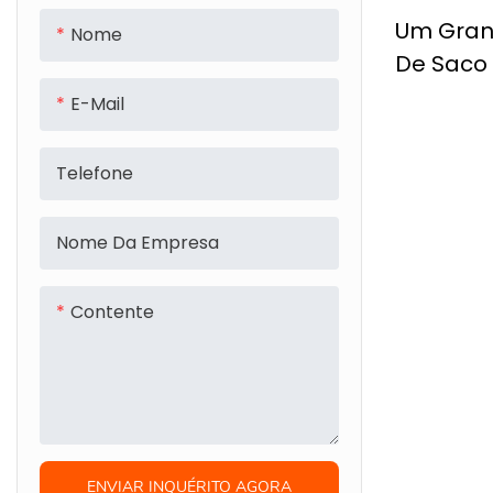
Um Gran
Nome
De Saco 
Pessoal 
E-Mail
De Higi
Portátil,
Telefone
Armaze
Higiene
Nome Da Empresa
Capaci
Contente
ENVIAR INQUÉRITO AGORA