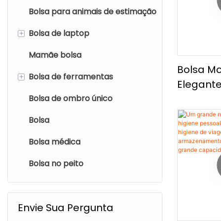
De Higie
Bolsa para animais de estimação
Sacola
Grande 
+
Bolsa de laptop
Bolsa de cintura
Mamãe bolsa
Saco com cordão
mochila para notebook
Bolsa M
+
Bolsa de ferramentas
Carteira
Saco de ombro de laptop
Elegant
Capacid
Bolsa de ombro único
Bolsa de maquiagem
De Ombr
Bolsa
De Curta
Bolsa médica
Casual, 
Crossbod
Bolsa no peito
Versátil
Envie Sua Pergunta