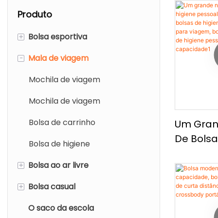
Produto
+
Bolsa esportiva
-
Mala de viagem
Mochila esportiva
Bolsa de mochila esportiva
Mochila de viagem
Bolsa de ombro esportivo
Mochila de viagem
Bolsa de sapatos de ginástica
Bolsa de carrinho
Um Gran
De Bolsa
Bolsa de higiene
Pessoal 
+
Bolsa ao ar livre
Uso, Bol
Pessoal 
+
Bolsa casual
Mochila ao ar livre
Para Via
O saco da escola
mochila casual
De Arm