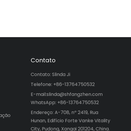
Contato
Contato: Slinda Ji
Telefone: +86-13764750532
E-mail:
slinda@shfangzhen.com
WhatsApp: +86-13764750532
Endereço: A-708, nº 2419, Rua
mação
Hunan, Edifício Forte Vanke Vitality
City, Pudong, Xangai 201204, China.