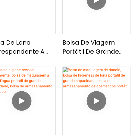
erna
sa De Lona
Bolsa De Viagem
respondente A
Portátil De Grande
es De Grande
Capacidade, Bolsa
acidade, Nova
De Ombro De Tecido
sa De Viagem
De Nylon Casual,
malista, Bolsa De
Bolsa De Viagens De
ro Casual Da
Curta Distância De
da
Curta Distância