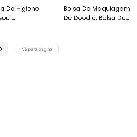
sa De Higiene
Bolsa De Maquiagem
soal
De Doodle, Bolsa De
nsparente, Bolsa
Higieness De Lona
Maquiagem À
Portátil De Grande
a D'água Portátil
Capacidade, Bolsa
Grande
De Armazenamento
acidade, Bolsa
De Cosméticos
Armazenamento
Portátil
mético