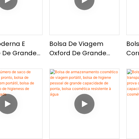
ne Pessoal De
Mod
Capacidade1
oderna E
Bolsa De Viagem
Bol
e De Grande
Oxford De Grande
Cor
ade, Bolsa
Capacidade, Saco De
Cor
o De Viagem
Viagem Simples E
Cap
 Distância
Leve De Curta
Bol
Bolsa De
Distância, Bolsa De
Mini
y Portátil E
Ombro Esportivo
Omb
Casual
Mo