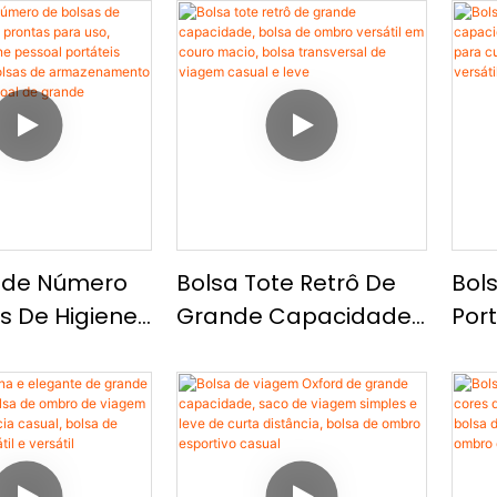
de Número
Bolsa Tote Retrô De
Bol
s De Higiene
Grande Capacidade,
Por
Prontas Para
Bolsa De Ombro
Cap
sas De Higiene
Versátil Em Couro
De 
Portáteis
Macio, Bolsa
Par
gem, Bolsas
Transversal De
Dist
azenamento
Viagem Casual E Leve
Omb