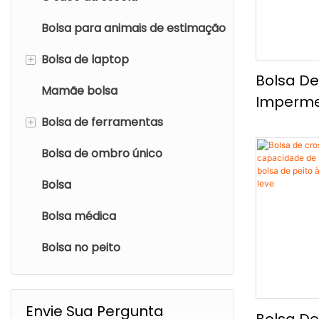
Bolsa para animais de estimação
+
Bolsa de laptop
Bolsa De
Mamãe bolsa
mochila para notebook
Impermeá
Moda E 
+
Bolsa de ferramentas
Saco de ombro de laptop
De Peito
Bolsa de ombro único
Bolsa de maquiagem
Capaci
Bolsa
Bolsa médica
Bolsa no peito
Envie Sua Pergunta