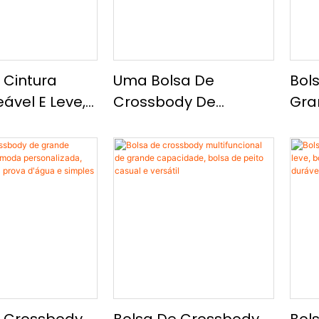
 Cintura
Uma Bolsa De
Bol
vel E Leve,
Crossbody De
Gra
Durável Saco
Grande Capacidade
À P
 De Grande
Com USB, Uma Bolsa
Res
dade
Torácica Elegante E
Des
Funcional Com Um
Cro
Design Exclusivo
Mult
E E