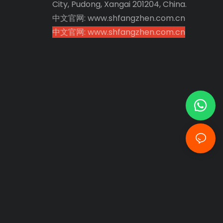
City, Pudong, Xangai 201204, China.
中文官网: www.shfangzhen.com.cn
中文官网: www.shfangzhen.com.cn