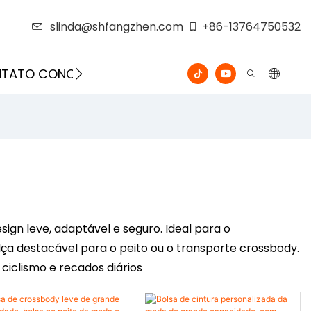
slinda@shfangzhen.com
+86-13764750532
ONTATO CONOSCO
VÍDEO
gn leve, adaptável e seguro. Ideal para o
lça destacável para o peito ou o transporte crossbody.
 ciclismo e recados diários