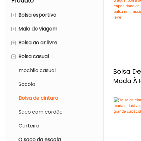
Produto
+
Bolsa esportiva
+
Mala de viagem
Mochila esportiva
+
Bolsa ao ar livre
Bolsa de mochila esportiva
Mochila de viagem
-
Bolsa casual
Bolsa de ombro esportivo
Mochila de viagem
Mochila ao ar livre
Bolsa de sapatos de ginástica
Bolsa de carrinho
mochila casual
Bolsa De
Moda À P
Bolsa de higiene
Sacola
Bolsa De
Bolsa de cintura
Grande 
De Gran
Saco com cordão
Capacid
Carteira
De Cros
Ombro Ú
O saco da escola