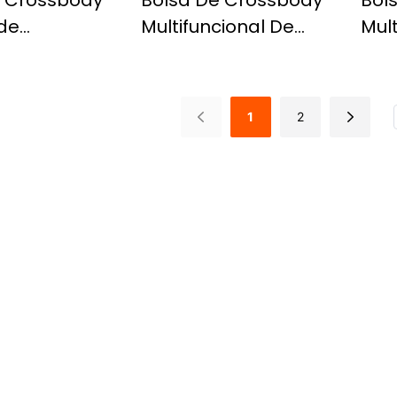
e Crossbody
Bolsa De Crossbody
Bol
de
Multifuncional De
Mult
ade De Moda
Grande Capacidade,
Bols
izada, Bolsa
Bolsa De Peito Casual
D'á
 À Prova
E Versátil
Gra
1
2
 Simples Leve