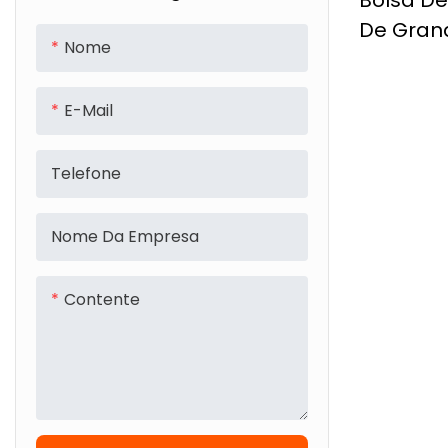
Bolsa D
De Gran
Nome
Capacid
Personal
E-Mail
De Peito
D'água E
Telefone
Nome Da Empresa
Contente