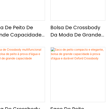
sa De Peito De
Bolsa De Crossbody
nde Capacidade
Da Moda De Grande
rova D'água E
Capacidade, Leve E
istente Ao
Simples, Resistente À
gaste, Bolsa
Água E Durável Bolsa
ssbody
No Peito
ifuncional Casual
legante