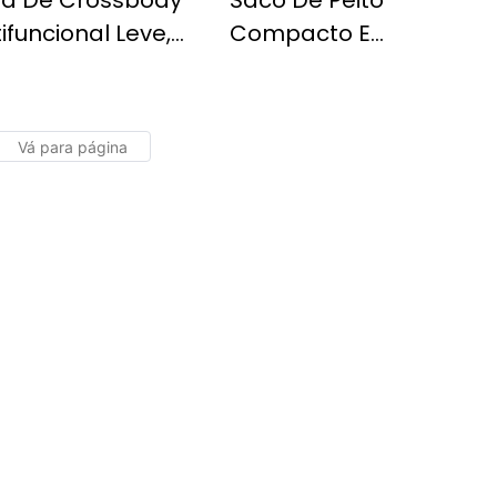
sa De Crossbody
Saco De Peito
ifuncional Leve,
Compacto E
a De Peito À Prova
Elegante, Bolsa De
gua E Durável De
Grande Capacidade
nde Capacidade
À Prova D'água E
Durável Oxford
Crossbody