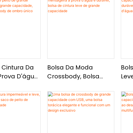
 Cintura Da
Bolsa Da Moda
Bol
rova D'água,
Crossbody, Bolsa
Lev
 Peito De
Mensageira À Prova
Cap
Capacidade
D'água E Durável,
No 
de
Bolsa De Cintura Leve
Durá
ade, Bolsa
De Grande
Cin
sbody De
Capacidade
D'á
nico Leve