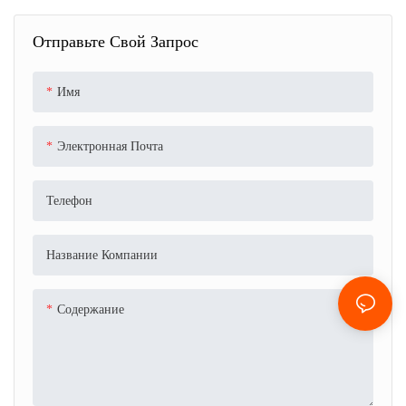
Сумка Для Макияжа С
Способностью, Ручная
Большой Пропускной
Косметическая Сумка
Отправьте Свой Запрос
Способностью,
Для Хранения Косметики
Косметическая Сумка
Имя
Для Хранения
Электронная Почта
Телефон
Название Компании
Содержание