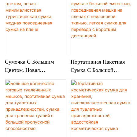
Повседневная Сумка Для
Легкая Дорожная Сумка,
Наплечника,
Повседневная
Портативная И
Спортивная Сумка Для
Универсальная Сумка
Плеча
Для Поперечного Тела
Сумочка С Большим
Портативная Пакетная
Цветом, Новая
Сумка С Большой
Минималистская
Емкостью, Повседневная
Туристическая Сумка,
Мешка На Плечах С
Модная Повседневная
Нейлоновой Тканью,
Сумка На Плече
Легкая Сумка Для
Переезда С Коротким
Дистанцией