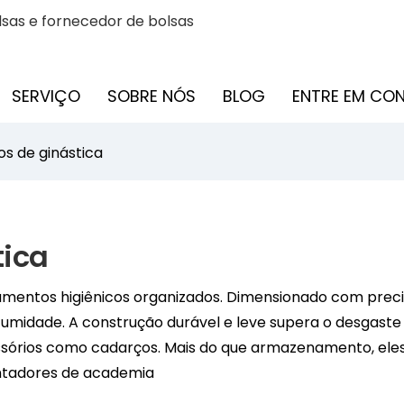
sas e fornecedor de bolsas
SERVIÇO
SOBRE NÓS
BLOG
ENTRE EM C
os de ginástica
tica
pamentos higiênicos organizados. Dimensionado com prec
ca umidade. A construção durável e leve supera o desgas
essórios como cadarços. Mais do que armazenamento, el
uentadores de academia