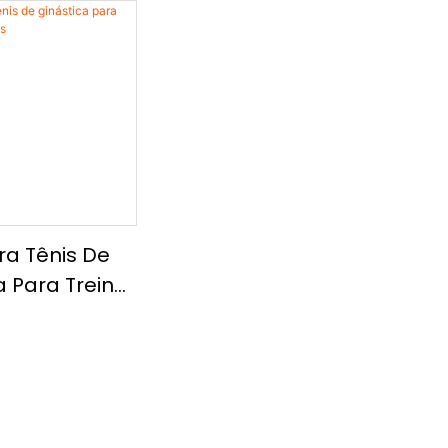
ra Tênis De
a Para Treino
es