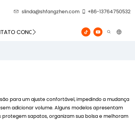
slinda@shfangzhen.com
+86-13764750532
ONTATO CONOSCO
VÍDEO
isão para um ajuste confortável, impedindo a mudança
te sem adicionar volume. Alguns modelos apresentam
es protegem sapatos, organizam sua bolsa e melhoram