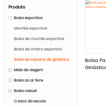
Produto
-
Bolsa esportiva
Mochila esportiva
Bolsa de mochila esportiva
Bolsa de ombro esportivo
Bolsa de sapatos de ginástica
Bolsa Pa
Ginástic
+
Mala de viagem
E Esport
+
Bolsa ao ar livre
Mochila de viagem
+
Bolsa casual
Mochila de viagem
Mochila ao ar livre
O saco da escola
Bolsa de carrinho
mochila casual