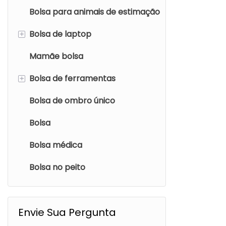
Bolsa para animais de estimação
Bolsa de higiene
Sacola
+
Bolsa de laptop
Bolsa de cintura
Mamãe bolsa
Saco com cordão
mochila para notebook
+
Bolsa de ferramentas
Carteira
Saco de ombro de laptop
Bolsa de ombro único
Bolsa de maquiagem
Bolsa
Bolsa médica
Bolsa no peito
Envie Sua Pergunta