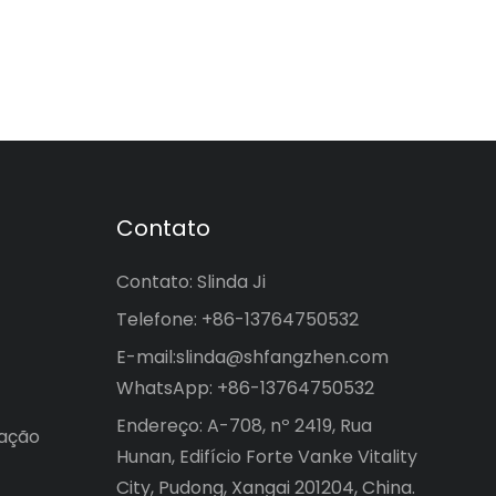
Contato
Contato: Slinda Ji
Telefone: +86-13764750532
E-mail:
slinda@shfangzhen.com
WhatsApp: +86-13764750532
Endereço: A-708, nº 2419, Rua
mação
Hunan, Edifício Forte Vanke Vitality
City, Pudong, Xangai 201204, China.