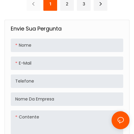
Escala, Mochila
Grande Capacidade,
1
2
3
Escolar Simples E
Mochila De Viagem
Versátil, Mochila
Casual De Jeans
Casual E Elegante
Envie Sua Pergunta
Nome
E-Mail
Telefone
Nome Da Empresa
Contente