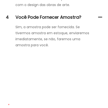
com o design das obras de arte.
4
Você Pode Fornecer Amostra?
Sim, a amostra pode ser fornecida. Se
tivermos amostra em estoque, enviaremos
imediatamente, se não, faremos uma
amostra para você.
Entre Em Contato Conosco
Basta deixar seu e-mail ou número de telefone no
formulário de contato para que possamos lhe enviar um
orçamento gratuito para nossa ampla gama de designs!
Nome