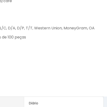
a/café
L/C, D/A, D/P, T/T, Western Union, MoneyGram, OA
s de 100 peças
Diário