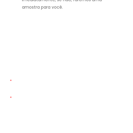
amostra para você.
Entre Em Contato Conosco
Basta deixar seu e-mail ou número de telefone no
formulário de contato para que possamos lhe enviar um
orçamento gratuito para nossa ampla gama de designs!
Nome
E-Mail
Telefone
Tipo De Bolsa Personalizado