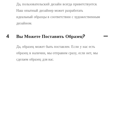
Да, пользовательский дизайн всегда приветствуется.
Наш опытный дизайнер может разработать
идеальный образцы в соответствии с художественным
дизайном.
4
Вы Можете Поставить Образец?
Да, образец может быть поставлен. Если у нас есть
образец в наличии, мы отправим сразу, если нет, мы
сделаем образец для вас.
Свяжитесь С Нами
Просто оставьте свой адрес электронной почты или номер
телефона в контактной форме, и мы вышлем вам бесплатное
предложение по нашему широкому ассортименту дизайнов!