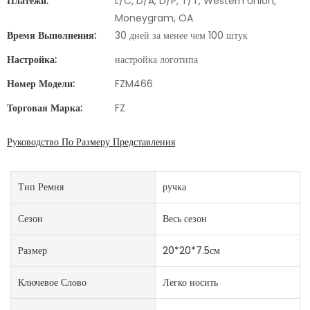
Платежи:
L/C, D/A, D/P, T/T, Western Union,
Moneygram, OA
Время Выполнения:
30 дней за менее чем 100 штук
Настройка:
настройка логотипа
Номер Модели:
FZM466
Торговая Марка:
FZ
Руководство По Размеру Представления
Тип Ремня
ручка
Сезон
Весь сезон
Размер
20*20*7.5см
Ключевое Слово
Легко носить