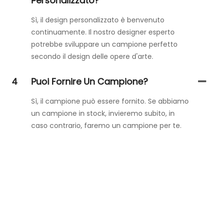
Personalizzato?
Sì, il design personalizzato è benvenuto
continuamente. Il nostro designer esperto
potrebbe sviluppare un campione perfetto
secondo il design delle opere d'arte.
4
Puoi Fornire Un Campione?
Sì, il campione può essere fornito. Se abbiamo
un campione in stock, invieremo subito, in
caso contrario, faremo un campione per te.
Contattaci
Lascia semplicemente il tuo indirizzo email o il tuo numero
di telefono nel modulo di contatto, così potremo inviarti