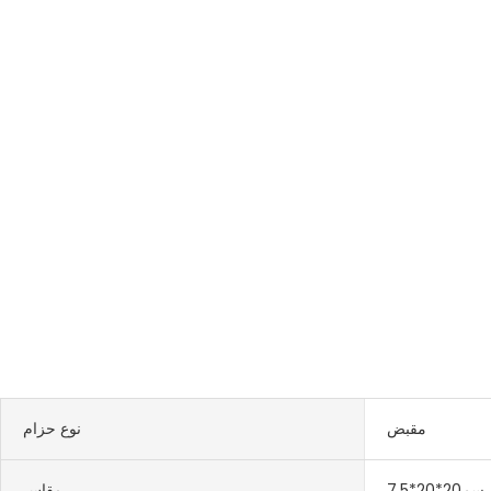
مقبض
نوع حزام
سم20*20*7.5
مقاس