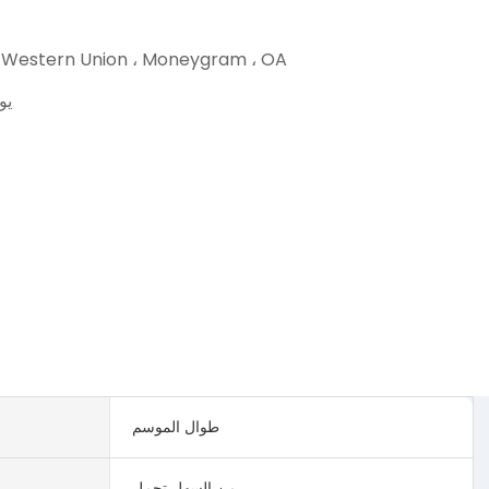
T ، Western Union ، Moneygram ، OA
30 ي
طوال الموسم
من السهل تحمل