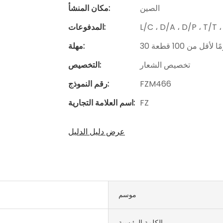
الصين
مكان المنشأ:
L/C ، D/A ، D/P ، T/
المدفوعات:
ومًا لأقل من 100 قطعة
مهلة:
تخصيص الشعار
التخصيص:
FZM466
رقم النموذج:
FZ
اسم العلامة التجارية:
عرض دليل الدليل
موسم
الكلمة الرئيسية