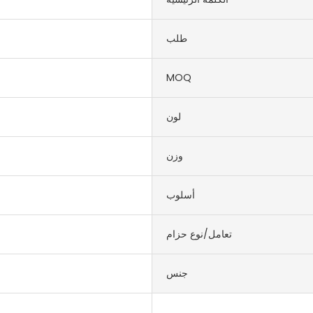
طلب
MOQ
لون
م
وزن
أسلوب
تعامل/نوع حزام
جنس