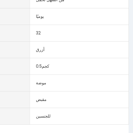
يوميًا
32
أزرق
كجم0.5
موضة
مقبض
للجنسين