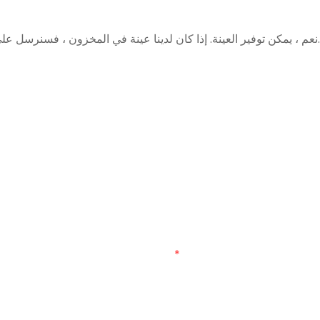
ير العينة. إذا كان لدينا عينة في المخزون ، فسنرسل على الفور ، إن لم يكن ، سنقوم بعمل عينة لك.
تواصل معنا
البريد الإلكتروني
نوع حقيبة مخصصة