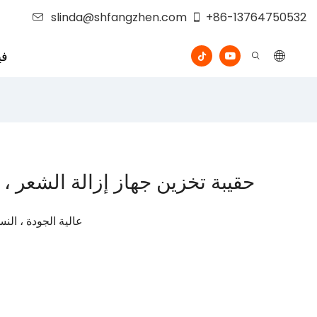
slinda@shfangzhen.com
+86-13764750532
في
حقيبة تخزين جهاز إزالة الشعر ،
مصنوع من مادة EVA عالية الج