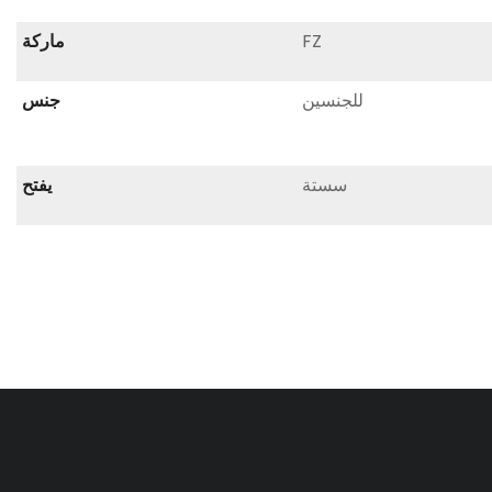
FZ
ماركة
للجنسين
جنس
سستة
يفتح