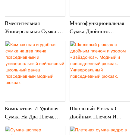
Вместительная
Многофункциональная
Универсальная Сумка На
Сумка Двойного
Одно Плечо, Сумка-Тоут
Назначения, Лёгкая
С Уникальным Дизайном,
Походная Сумка На
Модная И Повседневная
Грудь,
Сумка-Тоут
Водонепроницаемый
Универсальный Рюкзак
Компактная И Удобная
Школьный Рюкзак С
Сумка На Два Плеча,
Двойным Плечом И
Повседневный И
Узором «Звёздочка».
Универсальный
Модный И