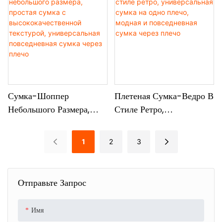
Нейлоновый Школьный
Повседневный Рюкзак.
Ранец, Повседневный
Универсальный
Модный Рюкзак
Повседневный Рюкзак.
Сумка-Шоппер
Плетеная Сумка-Ведро В
Небольшого Размера,
Стиле Ретро,
Простая Сумка С
Универсальная Сумка На
Высококачественной
Одно Плечо, Модная И
1
2
3
Текстурой,
Повседневная Сумка
Универсальная
Через Плечо
Повседневная Сумка
Отправьте Запрос
Через Плечо
Имя