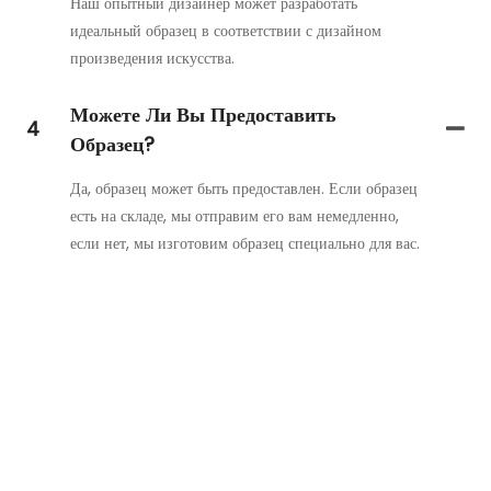
Наш опытный дизайнер может разработать
идеальный образец в соответствии с дизайном
произведения искусства.
Можете Ли Вы Предоставить
4
Образец?
Да, образец может быть предоставлен. Если образец
есть на складе, мы отправим его вам немедленно,
если нет, мы изготовим образец специально для вас.
Свяжитесь С Нами
Просто оставьте свой адрес электронной почты или номер
телефона в контактной форме, и мы вышлем вам бесплатное
предложение по нашему широкому ассортименту дизайнов!