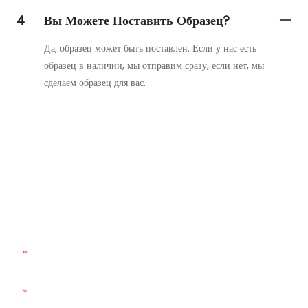
4
Вы Можете Поставить Образец?
Да, образец может быть поставлен. Если у нас есть
образец в наличии, мы отправим сразу, если нет, мы
сделаем образец для вас.
Свяжитесь С Нами
Просто оставьте свой адрес электронной почты или номер
телефона в контактной форме, и мы вышлем вам бесплатное
предложение по нашему широкому ассортименту дизайнов!
Имя
Электронная Почта