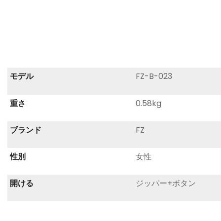
モデル
FZ-B-023
重さ
0.58kg
ブランド
FZ
性別
女性
開ける
ジッパー+ボタン