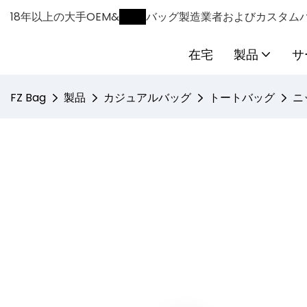
18年以上の大手OEM&
ODM
バッグ製造業者およびカスタム
在宅
製品
サ
FZ Bag
製品
カジュアルバッグ
トートバッグ
ニ