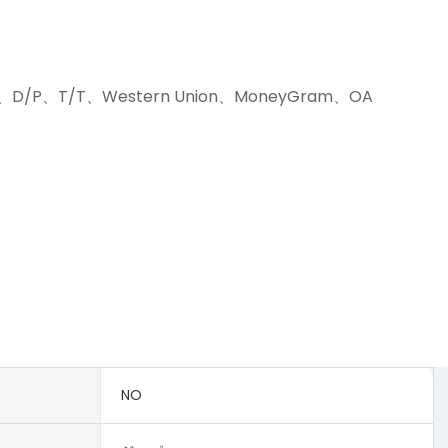
D/P、T/T、Western Union、MoneyGram、OA
NO