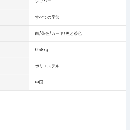
ジッパー
すべての季節
白/茶色/カーキ/黒と茶色
0.58kg
ポリエステル
中国