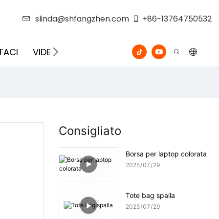
slinda@shfangzhen.com
+86-13764750532
TACI
VIDEO
Consigliato
Borsa per laptop colorata
2025
07
29
Tote bag spalla
2025
07
29