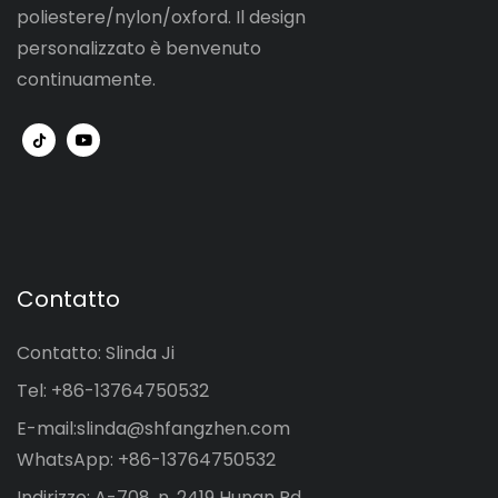
poliestere/nylon/oxford. Il design
personalizzato è benvenuto
continuamente.
Contatto
Contatto: Slinda Ji
Tel: +86-13764750532
E-mail:
slinda@shfangzhen.com
WhatsApp: +86-13764750532
Indirizzo: A-708, n. 2419 Hunan Rd.