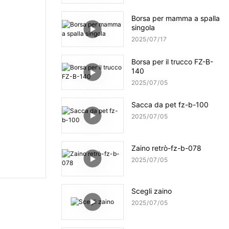
Borsa per mamma a spalla
singola
2025
07
17
Borsa per il trucco FZ-B-
140
2025
07
05
Sacca da pet fz-b-100
2025
07
05
Zaino retrò-fz-b-078
2025
07
05
Scegli zaino
2025
07
05