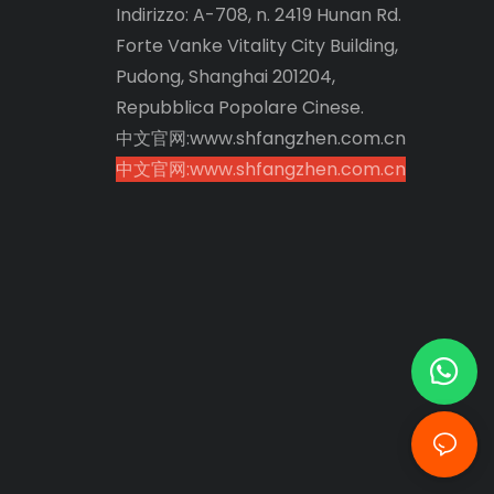
Indirizzo: A-708, n. 2419 Hunan Rd.
Forte Vanke Vitality City Building,
Pudong, Shanghai 201204,
Repubblica Popolare Cinese.
中文官网:www.shfangzhen.com.cn
中文官网:www.shfangzhen.com.cn