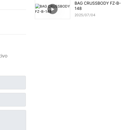
BAG CRUSSBODY FZ-B-
148
2025
07
04
tivo