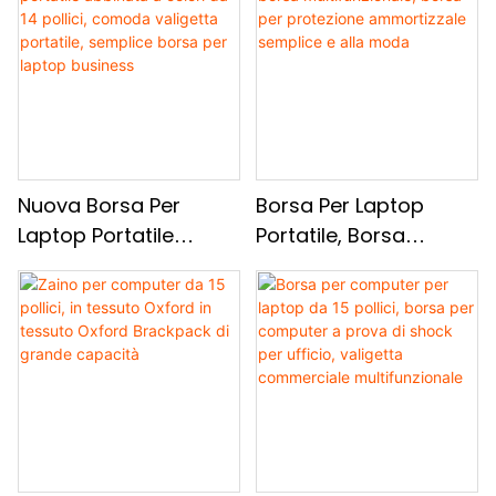
Moda E Casual,
Da 14 Pollici,
Sacchetto Per Laptop
Sacchetto Per Laptop
Resistente All'acqua E
Semplice Casual E Alla
Resistente
Moda
Nuova Borsa Per
Borsa Per Laptop
Laptop Portatile
Portatile, Borsa
Abbinata A Colori Da
Multifunzionale, Borsa
14 Pollici, Comoda
Per Protezione
Valigetta Portatile,
Ammortizzale
Semplice Borsa Per
Semplice E Alla Moda
Laptop Business