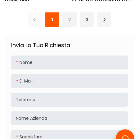
Multifunzionale
Grande Richiamo Del
Impermeabile E
Tempo Libero Con
1
2
3
Resistente All'usura
Spalla E Design
Incrociata
Invia La Tua Richiesta
Nome
E-Mail
Telefono
Nome Azienda
Soddisfare