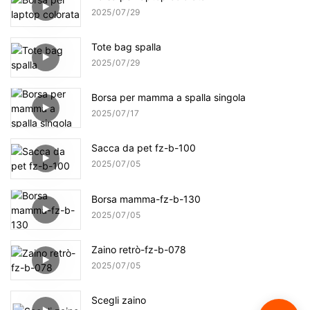
2025
07
29
Tote bag spalla
2025
07
29
Borsa per mamma a spalla singola
2025
07
17
Sacca da pet fz-b-100
2025
07
05
Borsa mamma-fz-b-130
2025
07
05
Zaino retrò-fz-b-078
2025
07
05
Scegli zaino