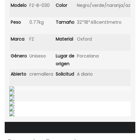
Modelo
FZ-B-030
Color
Negro/verde/naranja/azul
Peso
0.77kg
Tamaño
32*18*48centímetro
Marca
FZ
Material
Oxford
Género
Unisexo
Lugar de
Porcelana
origen
Abierto
cremallera
Solicitud
A diario