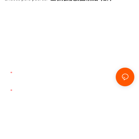
Ponte En Contacto Con Nosotros
¡Simplemente deje su correo electrónico o número de
teléfono en el formulario de contacto para que podamos
enviarle una cotización gratuita para nuestra amplia
gama de diseños!
Nombre
Correo Electrónico
Teléfono
Tipo De Bolsa Personalizada