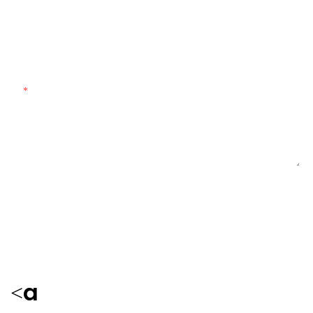
Cantidad Personalizada
Material Personalizado
Contenido
ENVIAR CONSULTA AHORA
<a