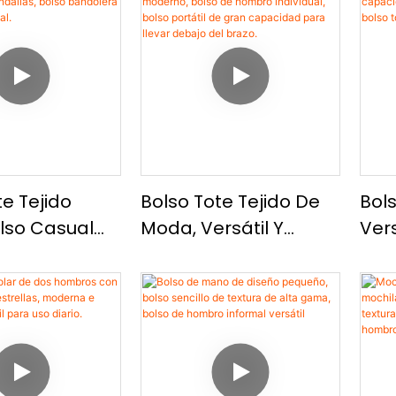
te Tejido
Bolso Tote Tejido De
Bol
olso Casual
Moda, Versátil Y
Vers
ya Y
Moderno, Bolso De
Cap
s, Bolso
Hombro Individual,
Tote
ra Moderno Y
Bolso Portátil De Gran
Bol
Capacidad Para
Info
Llevar Debajo Del
Brazo.