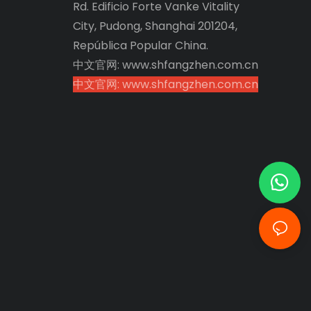
Rd. Edificio Forte Vanke Vitality
City, Pudong, Shanghai 201204,
República Popular China.
中文官网: www.shfangzhen.com.cn
中文官网: www.shfangzhen.com.cn