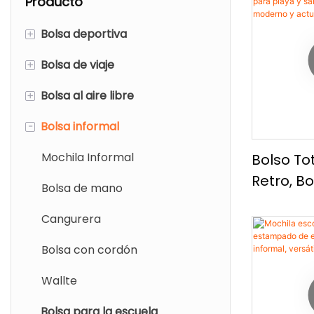
Producto
+
Bolsa deportiva
+
Bolsa de viaje
Mochila deportiva
+
Bolsa al aire libre
Bolsa de lona deportiva
Mochila de viaje
-
Bolsa informal
Bolso de hombro deportivo
Bolsa de viaje
Mochila al aire libre
Bolso de zapatos de gimnasio
Bolsa con ruedas
Mochila Informal
Bolso To
Retro, B
Bolso de tocador
Bolsa de mano
Para Pla
Cangurera
Sandalia
Bandole
Bolsa con cordón
Actual.
Wallte
Bolsa para la escuela