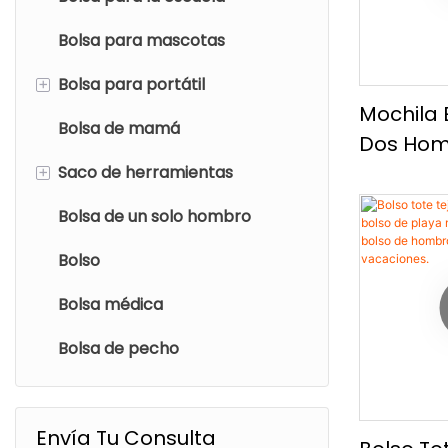
Bolsa para mascotas
+
Bolsa para portátil
Mochila 
Bolsa de mamá
Mochila para portátil
Dos Hom
Estampa
+
Saco de herramientas
Bolso de hombro portátil
Estrella
Bolsa de un solo hombro
Bolsa de maquillaje
Informal,
Bolso
Uso Diari
Bolsa médica
Bolsa de pecho
Envía Tu Consulta