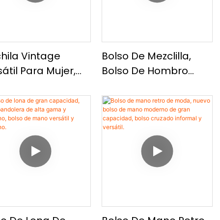
hila Vintage
Bolso De Mezclilla,
átil Para Mujer,
Bolso De Hombro
hila Escolar De
Multiusos De Alta
a Calidad Con
Gama Y Moda, Bolso
ura, Mochila
Cruzado Informal Con
ormal De Doble
Textura.
bro.