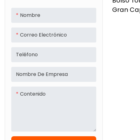
Bolso To
Gran Ca
Nombre
Bolso De
Moderno 
Correo Electrónico
Bolso D
Único Pa
Teléfono
Vacacio
Nombre De Empresa
Contenido