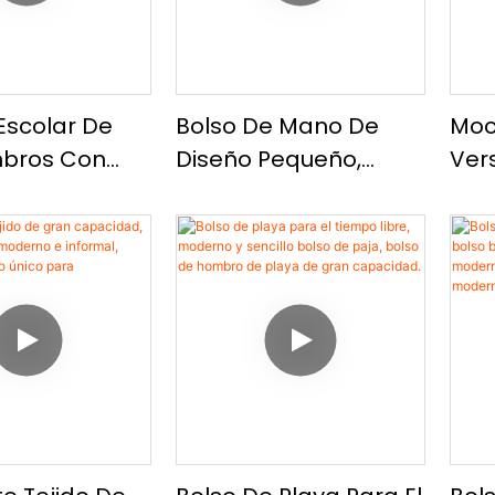
Escolar De
Bolso De Mano De
Moc
bros Con
Diseño Pequeño,
Vers
do De
Bolso Sencillo De
Moc
s, Moderna E
Textura De Alta
Alt
 Versátil Para
Gama, Bolso De
Text
o.
Hombro Informal
Inf
Versátil
Hom