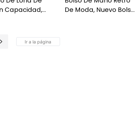
so De Lona De
Bolso De Mano Retro
n Capacidad,
De Moda, Nuevo Bolso
so Bandolera De
De Mano Moderno De
a Gama Y
Gran Capacidad,
erno, Bolso De
Bolso Cruzado
o Versátil Y
Informal Y Versátil.
erno.