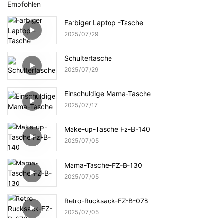
Empfohlen
Farbiger Laptop -Tasche
2025
07
29
Schultertasche
2025
07
29
Einschuldige Mama-Tasche
2025
07
17
Make-up-Tasche Fz-B-140
2025
07
05
Mama-Tasche-FZ-B-130
2025
07
05
Retro-Rucksack-FZ-B-078
2025
07
05