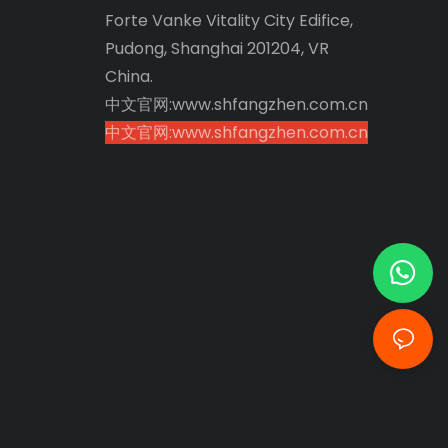
Forte Vanke Vitality City Edifice,
Pudong, Shanghai 201204, VR
China.
中文官网:www.shfangzhen.com.cn
中文官网:www.shfangzhen.com.cn