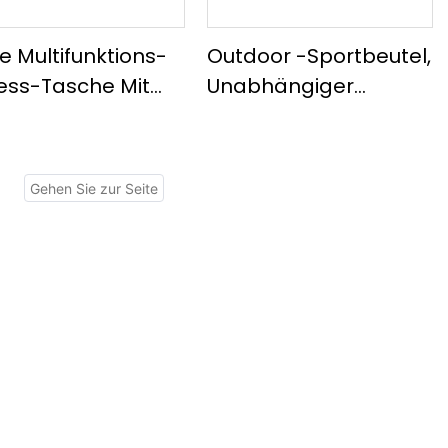
e Multifunktions-
Outdoor -Sportbeutel,
ness-Tasche Mit
Unabhängiger
ßer Kapazität,
Schuhfach Mit Großer
bhängiger
Kapazität
uhfach, Einfache
Fitnessbeutel,
setasche
Trockener Und Nass
Getrennter
Reisetasche