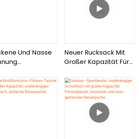
sche
Leichter Kurzstrecken-
Reise-Crossbody-
Tasche
ckene Und Nasse
Neuer Rucksack Mit
nnung
Großer Kapazität Für
ßkapazität Sport-
Basketball, Leicht Und
ksack, Basketball
Einfach, Vielseitig Mit
Zwei
Kordelstring-Design
ulterbeuteln Des
Für Sport
wimmkorders