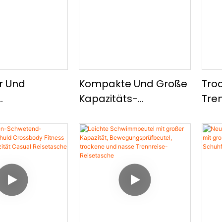
tasche,
Umhängetasche
Eta
e Und
ge
dy-Tasche
r Und
Kompakte Und Große
Tro
Kapazitäts-
Tre
llbeutel Mit
Kordelkorder-
Gro
apazität,
Sportbeutel, Trockene
Ruc
tionaler
Und Nasse Trennung
Mit 
-
Wasserdichtes
Sch
ksack Mit
Reiserucksack
Sch
er Und Nasse
g