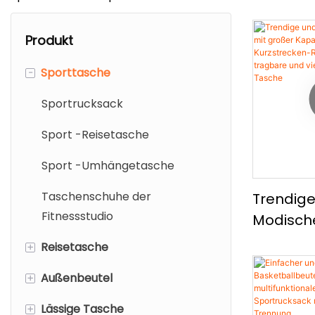
Produkt
-
Sporttasche
Sportrucksack
Sport -Reisetasche
Sport -Umhängetasche
Taschenschuhe der
Trendig
Fitnessstudio
Modisch
Handtas
+
Reisetasche
Großer K
+
Außenbeutel
Reiserucksack
Ungezw
Kurzstre
+
Lässige Tasche
Reisetasche
Outdoor-Rucksack