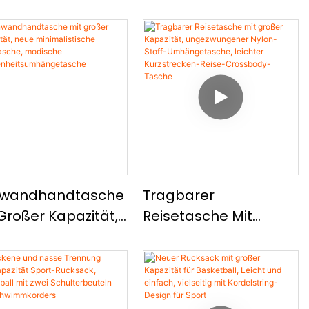
nwandhandtasche
Tragbarer
Großer Kapazität,
Reisetasche Mit
e Minimalistische
Großer Kapazität,
setasche,
Ungezwungener
ische
Nylon-Stoff-
egenheitsumhäng
Umhängetasche,