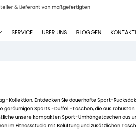
eller & Lieferant von maßgefertigten
SERVICE
ÜBER UNS
BLOGGEN
KONTAKTI
rtbag -Kollektion. Entdecken Sie dauerhafte Sport-Rucks
e geräumigen Sports -Duffel -Taschen, die aus robusten M
ntliche unsere kompakten Sport-Umhängetaschen aus und b
n im Fitnessstudio mit Belüftung und zusätzlichen Tasche