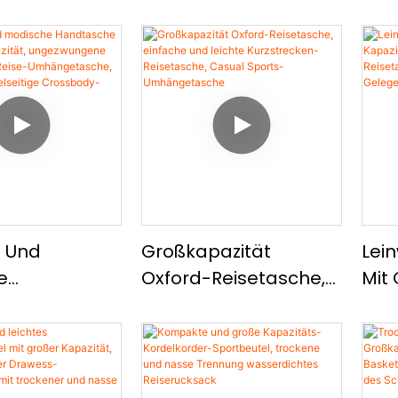
e Und
Großkapazität
Lei
e
Oxford-Reisetasche,
Mit 
che Mit
Einfache Und Leichte
Neu
apazität,
Kurzstrecken-
Rei
ungene
Reisetasche, Casual
Mod
cken-Reise-
Sports-
Gel