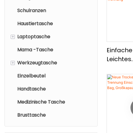
Umhänge
Schulranzen
Trolley-Tasche
Lässiger Rucksack
Tragbar
Vielseiti
Haustiertasche
Kulturbeutel
Einkaufstasche
Crossbo
+
Laptoptasche
Bauchtasche
Einfache
Mama -Tasche
Beutel mit Kordelzug
Laptop-Rucksack
Leichtes
+
Werkzeugtasche
Wallte
Laptop -Umhängetasche
Basketba
Einzelbeutel
Kosmetiktasche
Großer K
Multifunk
Handtasche
Drawess
Medizinische Tasche
Sportruc
Trocken
Brusttasche
Trennun