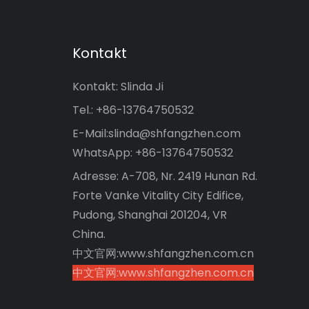
Kontakt
Kontakt: Slinda Ji
Tel.: +86-13764750532
E-Mail:
slinda@shfangzhen.com
WhatsApp: +86-13764750532
Adresse: A-708, Nr. 2419 Hunan Rd.
Forte Vanke Vitality City Edifice,
Pudong, Shanghai 201204, VR
China.
中文官网:www.shfangzhen.com.cn
中文官网:www.shfangzhen.com.cn