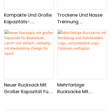
Kompakte Und Große
Trockene Und Nasse
Kapazitäts-
Trennung
Kordelkorder-
Großkapazität Sport-
Sportbeutel, Trockene
Rucksack, Basketball
Und Nasse Trennung
Mit Zwei
Wasserdichtes
Schulterbeuteln Des
Reiserucksack
Schwimmkorders
Neuer Rucksack Mit
Mehrfarbige
Großer Kapazität Für
Rucksäcke Mit
Basketball, Leicht Und
Kordelzug Und
Einfach, Vielseitig Mit
Individuellem Logo,