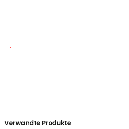
Individuelle Menge
Maßgeschneidertes Material
Inhalt
SENDEN SIE JETZT ANFRAGE
Verwandte Produkte