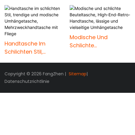
Modische Und
Handtasche Im
Schlichte
Schlichten Stil,
Beuteltasche, High-
Trendige Und
End-Retro-
Modische
Handtasche, Lässige
Copyright © 2026 FangZhen |
Sitemap
|
Umhängetasche,
Und Vielseitige
Datenschutzrichtlinie
Mehrzweckhandtasch
Umhängetasche
E Mit Fliege