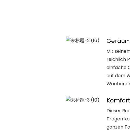
Geräum
Mit seine
reichlich 
einfache O
auf dem W
Wochenen
Komfor
Dieser Ruc
Tragen kon
ganzen Ta