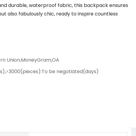
 and durable, waterproof fabric, this backpack ensures
but also fabulously chic, ready to inspire countless
ern Union,MoneyGram,OA
s),>3000(pieces):To be negotiated(days)