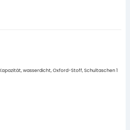
D
g
i