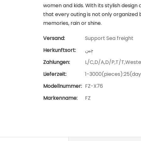
women and kids. With its stylish design
that every outing is not only organized 
memories, rain or shine.
Versand:
Support Sea freight
Herkunftsort:
چین
Zahlungen:
L/C,D/A,D/P,T/T,West
Lieferzeit:
1-3000(pieces):25(day
Modellnummer:
FZ-X76
Markenname:
FZ