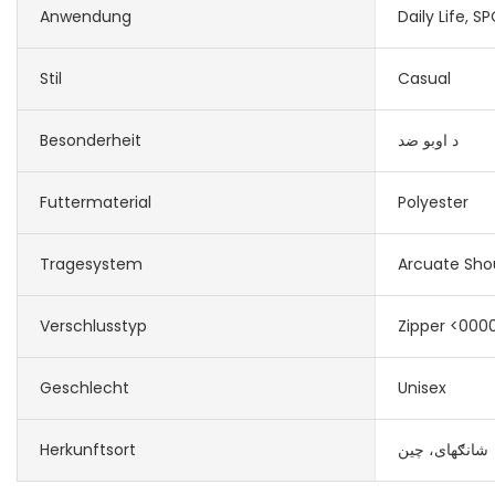
Anwendung
Daily Life, S
Stil
Casual
Besonderheit
د اوبو ضد
Futtermaterial
Polyester
Tragesystem
Arcuate Sho
Verschlusstyp
Zipper <000
Geschlecht
Unisex
Herkunftsort
شانګهای، چین