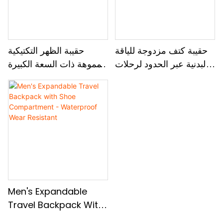
حقيبة كتف مزدوجة للياقة
حقيبة الظهر التكتيكية
البدنية عبر الحدود لرحلات
المموهة ذات السعة الكبيرة
أعمال قصيرة المسافات
، حقيبة رياضة رياضية في
مريحة لحمل السعة القابلة
الهواء الطلق ، حقيبة تحمل
للتوسيع
على الظهر للخروج
Men's Expandable
Travel Backpack With
Shoe Compartment -