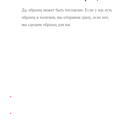
Да, образец может быть поставлен. Если у нас есть
образец в наличии, мы отправим сразу, если нет,
мы сделаем образец для вас.
Свяжитесь С Нами
Просто оставьте свой адрес электронной почты или номер
телефона в контактной форме, и мы вышлем вам бесплатное
предложение по нашему широкому ассортименту дизайнов!
Имя
Электронная Почта
Телефон