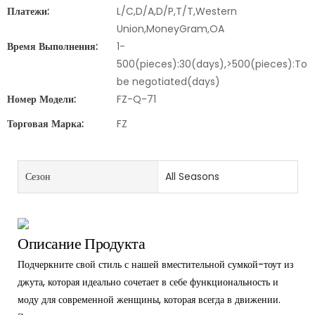
Платежи:
L/C,D/A,D/P,T/T,Western
Union,MoneyGram,OA
Время Выполнения:
1-
500(pieces):30(days),>500(pieces):To
be negotiated(days)
Номер Модели:
FZ-Q-71
Торговая Марка:
FZ
Сезон
All Seasons
Описание Продукта
Подчеркните свой стиль с нашей вместительной сумкой-тоут из
джута, которая идеально сочетает в себе функциональность и
моду для современной женщины, которая всегда в движении.