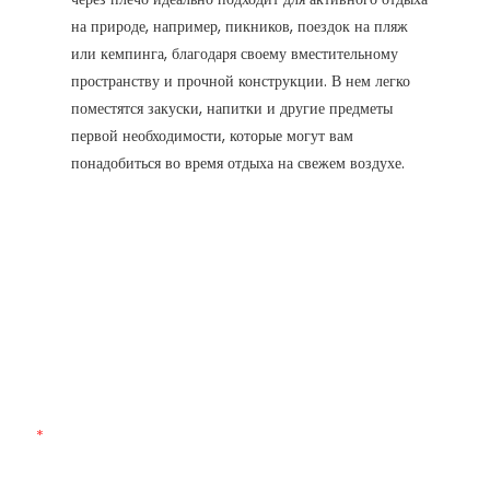
на природе, например, пикников, поездок на пляж
или кемпинга, благодаря своему вместительному
пространству и прочной конструкции. В нем легко
поместятся закуски, напитки и другие предметы
первой необходимости, которые могут вам
понадобиться во время отдыха на свежем воздухе.
Свяжитесь С Нами
Просто оставьте свой адрес электронной почты или номер
телефона в контактной форме, и мы вышлем вам бесплатное
предложение по нашему широкому ассортименту дизайнов!
Имя