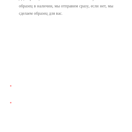
образец в наличии, мы отправим сразу, если нет, мы
сделаем образец для вас.
Свяжитесь С Нами
Просто оставьте свой адрес электронной почты или номер
телефона в контактной форме, и мы вышлем вам бесплатное
предложение по нашему широкому ассортименту дизайнов!
Имя
Электронная Почта
Телефон