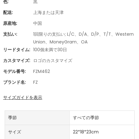
色:
黒
配送:
上海または天津
原産地:
中国
支払い:
1回限りの支払い; L/C、D/A、D/P、T/T、Western
Union、MoneyGram、OA
リードタイム:
100個未満で30日
カスタマイズ:
ロゴのカスタマイズ
モデル番号:
FZM462
ブランド名:
FZ
サイズガイドを表示
季節
すべての季節
サイズ
22*18*23cm