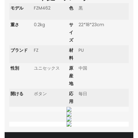
モデル
FZM462
色
黒
重さ
0.2kg
サ
22*18*23cm
イ
ズ
ブランド
FZ
材
PU
料
性別
ユニセックス
原
中国
産
地
開ける
ボタン
応
毎日
用