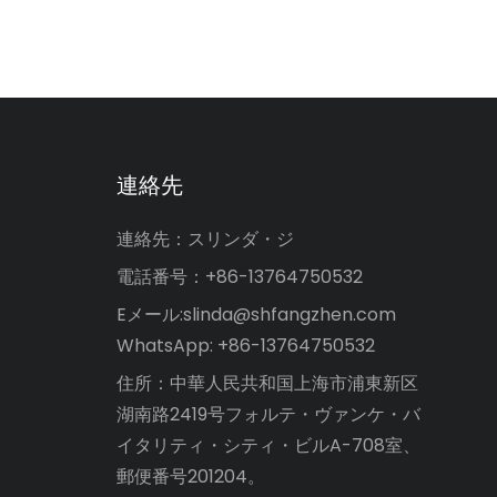
連絡先
連絡先：スリンダ・ジ
電話番号：+86-13764750532
Eメール:
slinda@shfangzhen.com
WhatsApp: +86-13764750532
住所：中華人民共和国上海市浦東新区
湖南路2419号フォルテ・ヴァンケ・バ
イタリティ・シティ・ビルA-708室、
郵便番号201204。