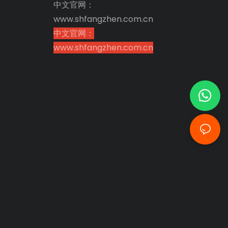
中文官网：
www.shfangzhen.com.cn
中文官网：
www.shfangzhen.com.cn