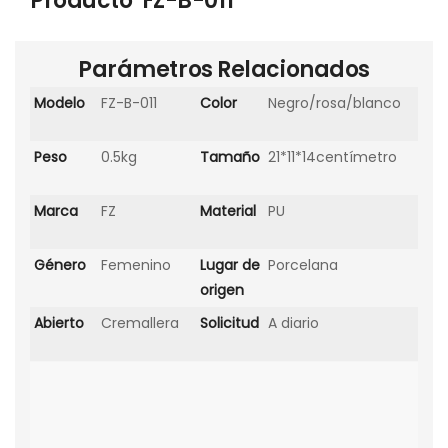
Producto
FZ-B-011
Parámetros Relacionados
Modelo
FZ-B-011
Color
Negro/rosa/blanco
Peso
0.5kg
Tamaño
21*11*14centímetro
Marca
FZ
Material
PU
Género
Femenino
Lugar de
Porcelana
origen
Abierto
Cremallera
Solicitud
A diario