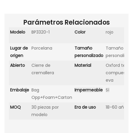
Parámetros Relacionados
Modelo
BP3320-1
Color
rojo
Lugar de
Porcelana
Tamaño
Tamaño
origen
personalizado
personalizad
Abierto
Cierre de
Material
Oxford tela
cremallera
compuesto
eva
Embalaje
Bag
Impermeable
Sí
Opp+Foam+Carton
MOQ
30 piezas por
Era de uso
18-60 años
modelo