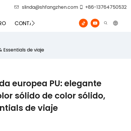
slinda@shfangzhen.com
+86-13764750532
RO
CONTÁCTENOS
VIDEO
 Essentials de viaje
da europea PU: elegante
lor sólido de color sólido,
ntials de viaje