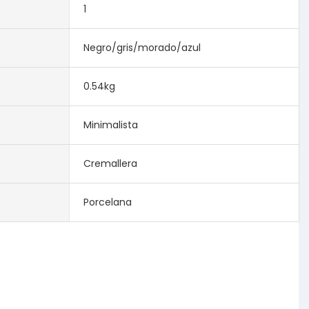
1
Negro/gris/morado/azul
0.54kg
Minimalista
Cremallera
Porcelana