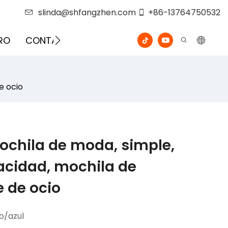
slinda@shfangzhen.com
+86-13764750532
RO
CONTÁCTENOS
VIDEO
e ocio
ochila de moda, simple,
acidad, mochila de
 de ocio
o/azul