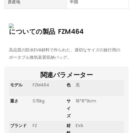
原産地
中国
についての製品
FZM464
高品質の防水EVA材料で作られた、適切なサイズの旅行用の
ポータブル換気装置収納バッグ。
関連パラメーター
モデル
FZM464
色
黒
重さ
0.15kg
サ
18*8*9cm
イ
ズ
ブランド
FZ
材
EVA
料