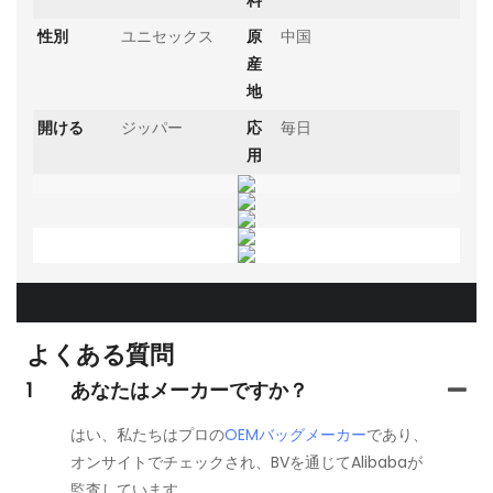
性別
ユニセックス
原
中国
産
地
開ける
ジッパー
応
毎日
用
よくある質問
1
あなたはメーカーですか？
はい、私たちはプロの
OEMバッグメーカー
であり、
オンサイトでチェックされ、BVを通じてAlibabaが
監査しています。