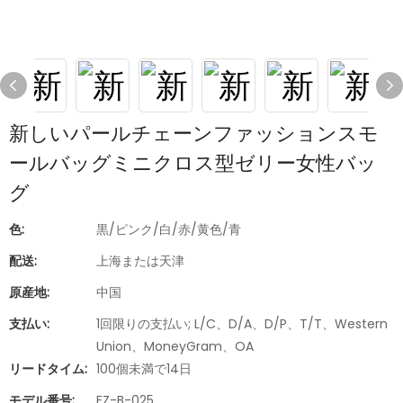
新しいパールチェーンファッションスモ
ールバッグミニクロス型ゼリー女性バッ
グ
色:
黒/ピンク/白/赤/黄色/青
配送:
上海または天津
原産地:
中国
支払い:
1回限りの支払い; L/C、D/A、D/P、T/T、Western
Union、MoneyGram、OA
リードタイム:
100個未満で14日
モデル番号:
FZ-B-025