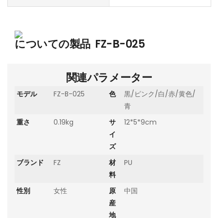
についての製品
FZ-B-025
関連パラメーター
モデル
FZ-B-025
色
黒/ピンク/白/赤/黄色/
青
重さ
0.19kg
サ
12*5*9cm
イ
ズ
ブランド
FZ
材
PU
料
性別
女性
原
中国
産
地