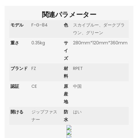
関連パラメーター
モデル
F-G-84
色
スカイブルー、ダークブラ
ウン、グリーン
重さ
0.35kg
サ
280mm*120mm*360mm
イ
ズ
ブランド
FZ
材
RPET
料
認証
CE
原
中国
産
地
開ける
ジップファス
防
はい
ナー
水