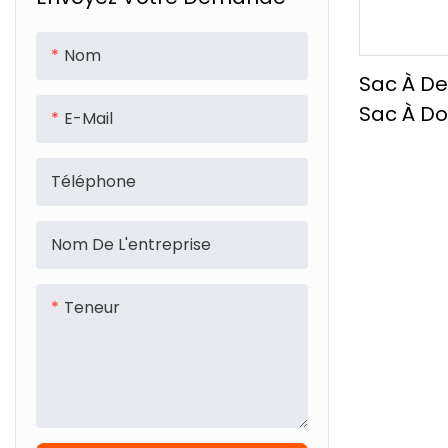
Nom
Sac À De
Sac À Do
E-Mail
Hommes,
Voyage 
Téléphone
À Grande
Sac À Do
Nom De L'entreprise
Ordinate
D'affaire
Teneur