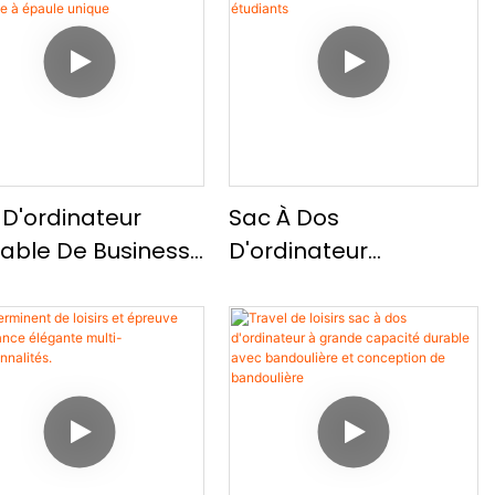
 Pratique, Sac
Sécurisé Simple Et À
rdinateur Portable
La Mode
ple
 D'ordinateur
Sac À Dos
table De Business
D'ordinateur
 - Motsurs
Commercial De
nformation De
Grande Capacité À
nde Capacité -
Voyager À Grande
 D'ordinateur
Capacité Pour Les
table À Épaule
Étudiants Et Les
que
Étudiants