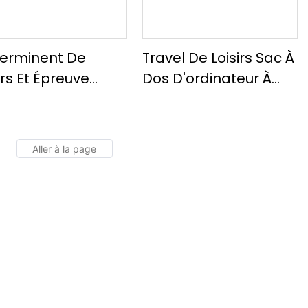
erminent De
Travel De Loisirs Sac À
irs Et Épreuve
Dos D'ordinateur À
légance Élégante
Grande Capacité
i-Fonctionnalités.
Durable Avec
Bandoulière Et
Conception De
Bandoulière