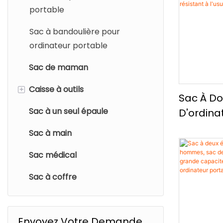
D'ordina
portable
Wallte
Tendanc
Sac à bandoulière pour
Décontra
ordinateur portable
D'ordina
Résistant
Sac de maman
Durable
+
Caisse à outils
Sac À Do
Sac à un seul épaule
Sac de maquillage
D'ordina
Pouces, 
Sac à main
D'activi
Sac médical
Capacit
Impermé
Sac à coffre
Résistant
Résistant
Envoyez Votre Demande