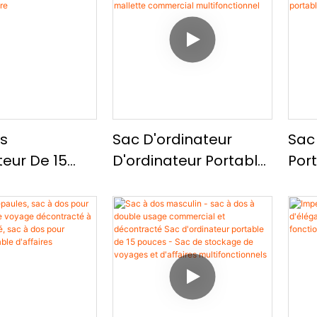
teur Portable
Gamme De 14 Pouces,
Main
e Et
Sac D'ordinateur
D'o
cté, Un Sac
Portable Simple Et À
Sim
teur Portable
La Mode
 À L'eau Et
s
Sac D'ordinateur
Sac
teur De 15
D'ordinateur Portable
Por
Sac À Dos
De 15 Pouces, Sac
Man
té À Grande
D'ordinateur
D'i
é
D'amortisseur De
Gra
able Et
Voyage De Voyage,
Sac
 À L'usure Et
Mallette Commercial
Por
 À L'usure
Multifonctionnel
Uni