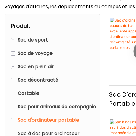
voyages d'affaires, les déplacements du campus et les 
Produit
+
Sac de sport
+
Sac de voyage
Sac à dos de sport
+
Sac en plein air
Sac à sport
Sac à dos de voyage
+
Sac décontracté
Sac à bandoulière sportif
Sac de Voyage
Sac à dos extérieur
Cartable
Sac de chaussures de gym
Sac à roulettes
Sac à dos décontracté
Sac D'or
Portable
Sac pour animaux de compagnie
Trousse de toilette
Sac fourre-tout
De Haute
-
Sac d'ordinateur portable
Sac de taille
Une Exce
Apparen
Sac de cordon
Sac à dos pour ordinateur