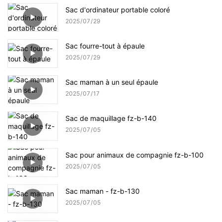
Sac d'ordinateur portable coloré
2025
07
29
Sac fourre-tout à épaule
2025
07
29
Sac maman à un seul épaule
2025
07
17
Sac de maquillage fz-b-140
2025
07
05
Sac pour animaux de compagnie fz-b-100
2025
07
05
Sac maman - fz-b-130
2025
07
05