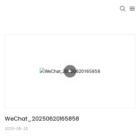
WeChat_20250620165858
2025-06-20