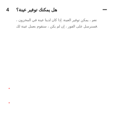
هل يمكنك توفير عينة؟
4
نعم ، يمكن توفير العينة. إذا كان لدينا عينة في المخزون ،
فسنرسل على الفور ، إن لم يكن ، سنقوم بعمل عينة لك.
تواصل معنا
فقط اترك بريدك الإلكتروني أو رقم هاتفك في نموذج الاتصال حتى
نتمكن من إرسال عرض أسعار مجاني لك لمجموعة واسعة من
التصميمات لدينا!
اسم
البريد الإلكتروني