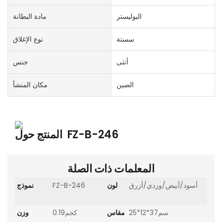
البوليستر
مادة البطانة
سستة
نوع الإغلاق
أنثى
جنس
الصين
مكان المنشأ
FZ-B-246
المنتج حول
المعلمات ذات الصلة
أسود/أبيض/وردي/أزرق
لون
FZ-B-246
نموذج
سم37*12*25
مقاس
كجم0.19
وزن