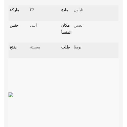
نايلون
مادة
FZ
ماركة
الصين
مكان
أنثى
جنس
المنشأ
يوميًا
طلب
سستة
يفتح