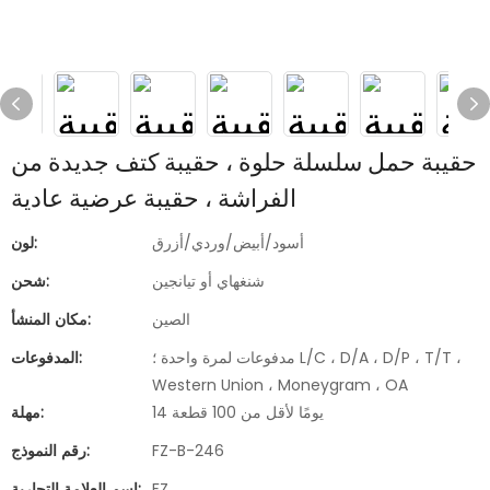
حقيبة حمل سلسلة حلوة ، حقيبة كتف جديدة من
الفراشة ، حقيبة عرضية عادية
أسود/أبيض/وردي/أزرق
لون:
شنغهاي أو تيانجين
شحن:
الصين
مكان المنشأ:
مدفوعات لمرة واحدة ؛ L/C ، D/A ، D/P ، T/T ،
المدفوعات:
Western Union ، Moneygram ، OA
14 يومًا لأقل من 100 قطعة
مهلة:
FZ-B-246
رقم النموذج:
FZ
اسم العلامة التجارية: