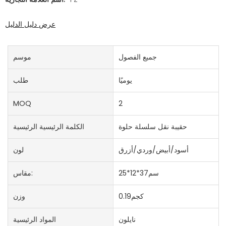
عرض دليل الدليل
جميع الفصول
موسم
يوميًا
طلب
MOQ
2
حقيبة نقل سلسلة حلوة
الكلمة الرئيسية الرئيسية
أسود/أبيض/وردي/أزرق
لون
سم37*12*25
مقاس:
كجم0.19
وزن
نايلون
المواد الرئيسية