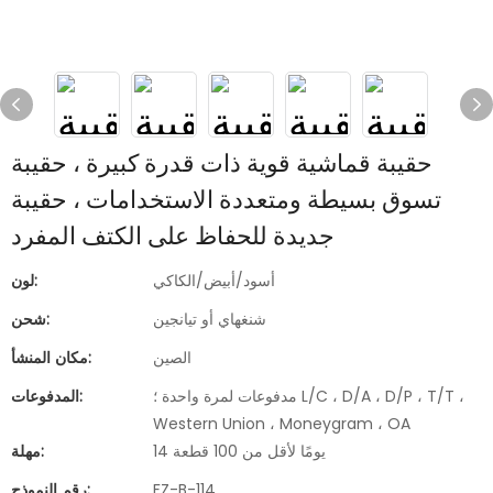
حقيبة قماشية قوية ذات قدرة كبيرة ، حقيبة
تسوق بسيطة ومتعددة الاستخدامات ، حقيبة
جديدة للحفاظ على الكتف المفرد
أسود/أبيض/الكاكي
لون:
شنغهاي أو تيانجين
شحن:
الصين
مكان المنشأ:
مدفوعات لمرة واحدة ؛ L/C ، D/A ، D/P ، T/T ،
المدفوعات:
Western Union ، Moneygram ، OA
14 يومًا لأقل من 100 قطعة
مهلة:
FZ-B-114
رقم النموذج: