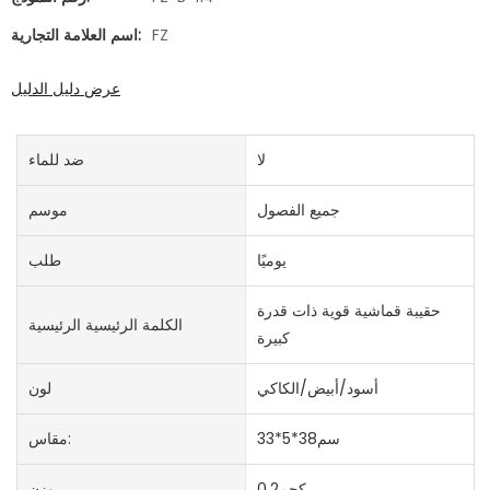
FZ
اسم العلامة التجارية:
عرض دليل الدليل
لا
ضد للماء
جميع الفصول
موسم
يوميًا
طلب
حقيبة قماشية قوية ذات قدرة
الكلمة الرئيسية الرئيسية
كبيرة
أسود/أبيض/الكاكي
لون
سم38*5*33
مقاس:
كجم0.2
وزن