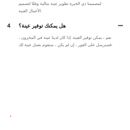
لمصممنا ذي الخبرة تطوير عينة مثالية وفقًا لتصميم
الأعمال الفنية.
هل يمكنك توفير عينة؟
4
نعم ، يمكن توفير العينة. إذا كان لدينا عينة في المخزون ،
فسنرسل على الفور ، إن لم يكن ، سنقوم بعمل عينة لك.
تواصل معنا
فقط اترك بريدك الإلكتروني أو رقم هاتفك في نموذج الاتصال حتى
نتمكن من إرسال عرض أسعار مجاني لك لمجموعة واسعة من
التصميمات لدينا!
اسم