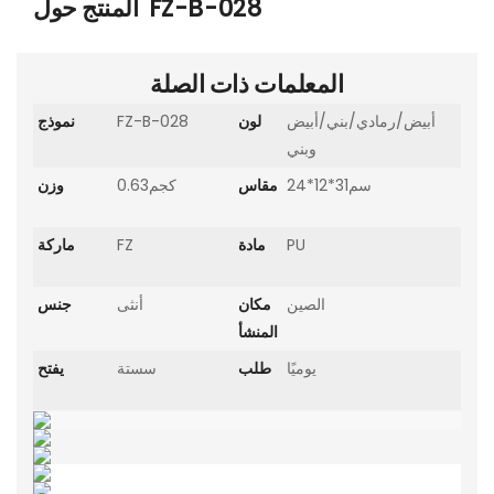
FZ-B-028
المنتج حول
المعلمات ذات الصلة
أبيض/رمادي/بني/أبيض
لون
FZ-B-028
نموذج
وبني
سم31*12*24
مقاس
كجم0.63
وزن
PU
مادة
FZ
ماركة
الصين
مكان
أنثى
جنس
المنشأ
يوميًا
طلب
سستة
يفتح