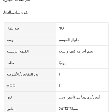
عرض دليل الدليل
NO
ضد للماء
طوال الموسم
موسم
يضم أحزمة كتف واسعة
الكلمة الرئيسية
يوميًا
طلب
1
عدد المقابض/الأشرطة
MOQ
1
أبيض/رمادي/بني/أبيض وبني
لون
سم31*13*24
مقاس: