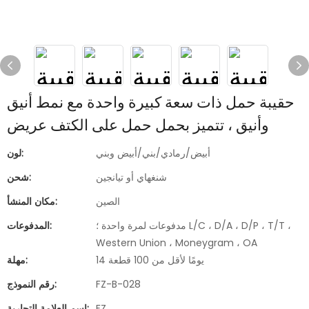
حقيبة حمل ذات سعة كبيرة واحدة مع نمط أنيق
وأنيق ، تتميز بحمل حمل على الكتف عريض
أبيض/رمادي/بني/أبيض وبني
لون:
شنغهاي أو تيانجين
شحن:
الصين
مكان المنشأ:
مدفوعات لمرة واحدة ؛ L/C ، D/A ، D/P ، T/T ،
المدفوعات:
Western Union ، Moneygram ، OA
14 يومًا لأقل من 100 قطعة
مهلة:
FZ-B-028
رقم النموذج:
FZ
اسم العلامة التجارية: